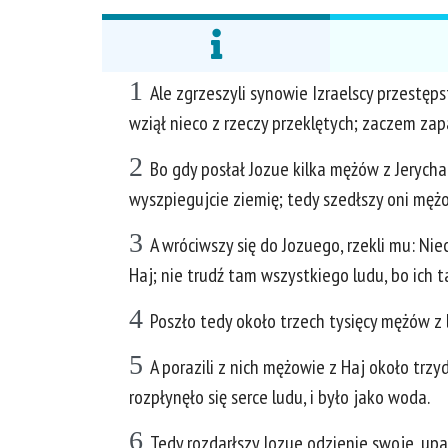
1
Ale zgrzeszyli synowie Izraelscy przestęp
wziął nieco z rzeczy przeklętych; zaczem zapa
2
Bo gdy posłał Jozue kilka mężów z Jerycha 
wyszpiegujcie ziemię; tedy szedłszy oni męż
3
A wróciwszy się do Jozuego, rzekli mu: Nie
Haj; nie trudź tam wszystkiego ludu, bo ich 
4
Poszło tedy około trzech tysięcy mężów z l
5
A porazili z nich mężowie z Haj około trzyd
rozpłynęło się serce ludu, i było jako woda.
6
Tedy rozdarłszy Jozue odzienie swoje, upad