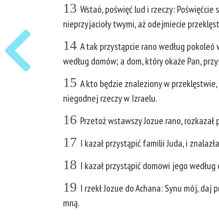
13
Wstaó, poświęć lud i rzeczy: Poświęćcie s
nieprzyjacioły twymi, aż odejmiecie przeklęs
14
A tak przystąpcie rano według pokoleó wa
według domów; a dom, który okaże Pan, przy
15
A kto będzie znaleziony w przeklęstwie, 
niegodnej rzeczy w Izraelu.
16
Przetoż wstawszy Jozue rano, rozkazał p
17
I kazał przystąpić familii Juda, i znalaz
18
I kazał przystąpić domowi jego według o
19
I rzekł Jozue do Achana: Synu mój, daj p
mną.