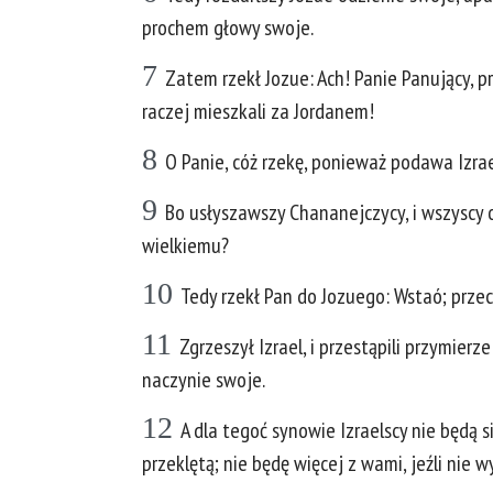
prochem głowy swoje.
7
Zatem rzekł Jozue: Ach! Panie Panujący, p
raczej mieszkali za Jordanem!
8
O Panie, cóż rzekę, ponieważ podawa Izra
9
Bo usłyszawszy Chananejczycy, i wszyscy o
wielkiemu?
10
Tedy rzekł Pan do Jozuego: Wstaó; prze
11
Zgrzeszył Izrael, i przestąpili przymierz
naczynie swoje.
12
A dla tegoć synowie Izraelscy nie będą 
przeklętą; nie będę więcej z wami, jeźli nie