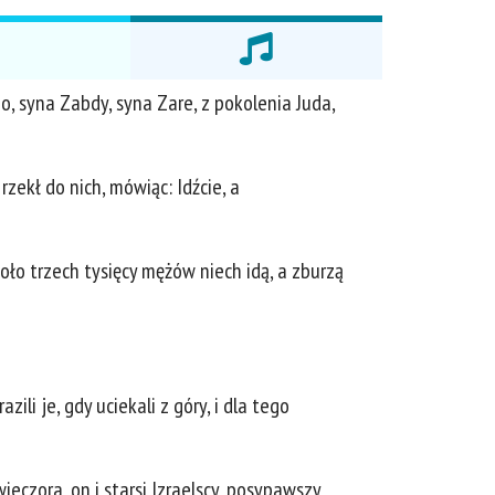
, syna Zabdy, syna Zare, z pokolenia Juda,
zekł do nich, mówiąc: Idźcie, a
oło trzech tysięcy mężów niech idą, a zburzą
ili je, gdy uciekali z góry, i dla tego
ieczora, on i starsi Izraelscy, posypawszy