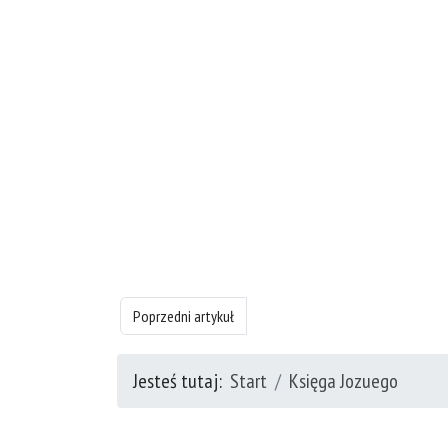
Poprzedni artykuł: Księgę Jozuego - rozdział 6
Poprzedni artykuł
Jesteś tutaj:
Start
Księga Jozuego