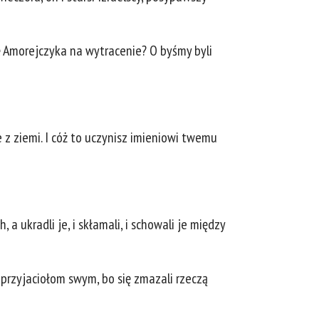
kę Amorejczyka na wytracenie? O byśmy byli
 z ziemi. I cóż to uczynisz imieniowi twemu
 a ukradli je, i skłamali, i schowali je między
ieprzyjaciołom swym, bo się zmazali rzeczą