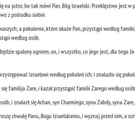
ię na jutro; bo tak mówi Pan, Bóg Izraelski: Przeklęstwo jest w p
two z pośrodku siebie.
szych; a pokolenie, które okaże Pan, przystąpi według familii; 
stąpi według osób.
będzie spalony ogniem, on, i wszystko, co jego jest, dla tego że
rzystępować Izraelowi według pokoleó ich; i znalazło się pokol
ła się familija Zare, i kazał przystąpić familii Zarego według osó
sób, i znalazł się Achan, syn Charmiego, syna Zabdy, syna Zare,
roszę chwałę Panu, Bogu Izraelskiemu, i wyznaj przed nim, a ozna