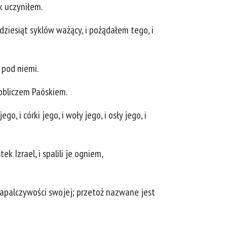
k uczyniłem.
ćdziesiąt syklów ważący, i pożądałem tego, i
 pod niemi.
 obliczem Paóskiem.
go, i córki jego, i woły jego, i osły jego, i
k Izrael, i spalili je ogniem,
 zapalczywości swojej; przetoż nazwane jest