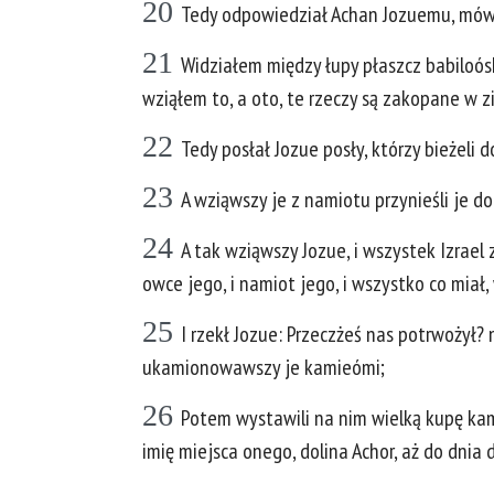
20
Tedy odpowiedział Achan Jozuemu, mówią
21
Widziałem między łupy płaszcz babiloóski
wziąłem to, a oto, te rzeczy są zakopane w z
22
Tedy posłał Jozue posły, którzy bieżeli 
23
A wziąwszy je z namiotu przynieśli je do
24
A tak wziąwszy Jozue, i wszystek Izrael z n
owce jego, i namiot jego, i wszystko co miał, 
25
I rzekł Jozue: Przeczżeś nas potrwożył? 
ukamionowawszy je kamieómi;
26
Potem wystawili na nim wielką kupę kami
imię miejsca onego, dolina Achor, aż do dnia 