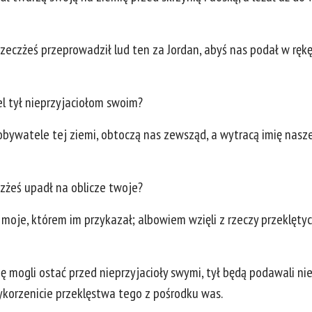
rzeczżeś przeprowadził lud ten za Jordan, abyś nas podał w rę
el tył nieprzyjaciołom swoim?
bywatele tej ziemi, obtoczą nas zewsząd, a wytracą imię nasze
czżeś upadł na oblicze twoje?
e moje, którem im przykazał; albowiem wzięli z rzeczy przeklętych,
się mogli ostać przed nieprzyjacioły swymi, tył będą podawali n
 wykorzenicie przeklęstwa tego z pośrodku was.