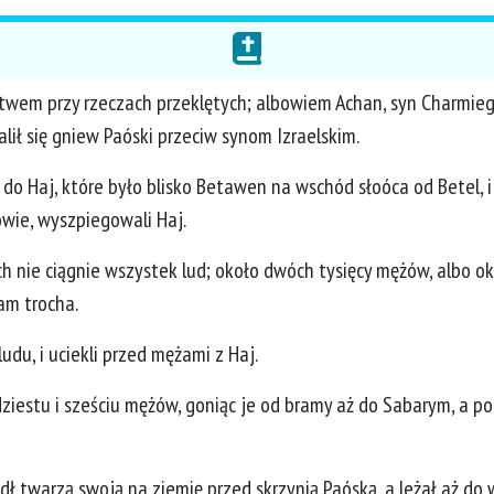
stwem przy rzeczach przeklętych; albowiem Achan, syn Charmiego
lił się gniew Paóski przeciw synom Izraelskim.
do Haj, które było blisko Betawen na wschód słoóca od Betel, i r
owie, wyszpiegowali Haj.
ch nie ciągnie wszystek lud; około dwóch tysięcy mężów, albo ok
tam trocha.
udu, i uciekli przed mężami z Haj.
ziestu i sześciu mężów, goniąc je od bramy aż do Sabarym, a poraz
ł twarzą swoją na ziemię przed skrzynią Paóską, a leżał aż do w