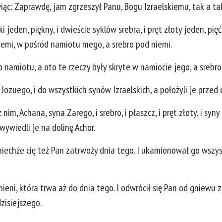
c: Zaprawdę, jam zgrzeszył Panu, Bogu Izraelskiemu, tak a ta
 jeden, piękny, i dwieście syklów srebra, i pręt złoty jeden, pię
iemi, w pośród namiotu mego, a srebro pod niemi.
do namiotu, a oto te rzeczy były skryte w namiocie jego, a srebro
 Jozuego, i do wszystkich synów Izraelskich, a położyli je przed
im, Achana, syna Zarego, i srebro, i płaszcz, i pręt złoty, i syny je
wywiedli je na dolinę Achor.
niechże cię też Pan zatrwoży dnia tego. I ukamionował go wszyste
eni, która trwa aż do dnia tego. I odwrócił się Pan od gniewu
dzisiejszego.