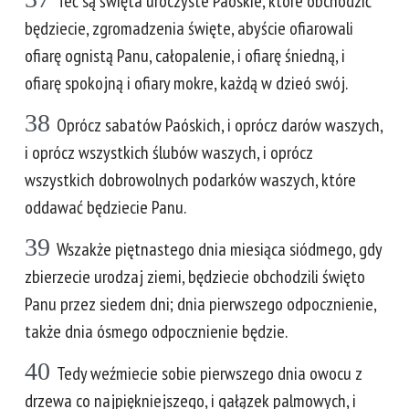
Teć są święta uroczyste Paóskie, które obchodzić
będziecie, zgromadzenia święte, abyście ofiarowali
ofiarę ognistą Panu, całopalenie, i ofiarę śniedną, i
ofiarę spokojną i ofiary mokre, każdą w dzieó swój.
38
Oprócz sabatów Paóskich, i oprócz darów waszych,
i oprócz wszystkich ślubów waszych, i oprócz
wszystkich dobrowolnych podarków waszych, które
oddawać będziecie Panu.
39
Wszakże piętnastego dnia miesiąca siódmego, gdy
zbierzecie urodzaj ziemi, będziecie obchodzili święto
Panu przez siedem dni; dnia pierwszego odpocznienie,
także dnia ósmego odpocznienie będzie.
40
Tedy weźmiecie sobie pierwszego dnia owocu z
drzewa co najpiękniejszego, i gałązek palmowych, i