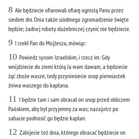
8
Ale będziecie ofiarowali ofiarę ognistą Panu przez
siedem dni. Dnia także siódmego zgromadzenie święte
będzie; żadnej roboty służebniczej czynić nie będziecie.
9
I rzekł Pan do Mojżesza, mówiąc:
10
Powiedz synom Izraelskim, i rzecz im: Gdy
wnijdziecie do ziemi którą Ja wam dawam, a będziecie
żąć zboże wasze, tedy przyniesiecie snop pierwiastek
żniwa waszego do kapłana.
11
I będzie tam i sam obracał on snop przed obliczem
Paóskiem, aby był przyjemny za was; nazajutrz po
sabacie podnosić go będzie kapłan.
12
Zabijecie też dnia, którego obracać będziecie on