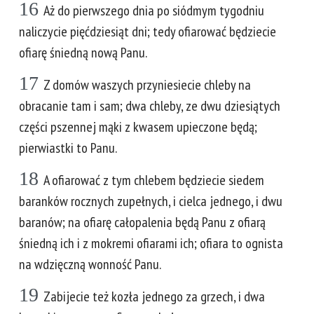
16
Aż do pierwszego dnia po siódmym tygodniu
naliczycie pięćdziesiąt dni; tedy ofiarować będziecie
ofiarę śniedną nową Panu.
17
Z domów waszych przyniesiecie chleby na
obracanie tam i sam; dwa chleby, ze dwu dziesiątych
części pszennej mąki z kwasem upieczone będą;
pierwiastki to Panu.
18
A ofiarować z tym chlebem będziecie siedem
baranków rocznych zupełnych, i cielca jednego, i dwu
baranów; na ofiarę całopalenia będą Panu z ofiarą
śniedną ich i z mokremi ofiarami ich; ofiara to ognista
na wdzięczną wonność Panu.
19
Zabijecie też kozła jednego za grzech, i dwa