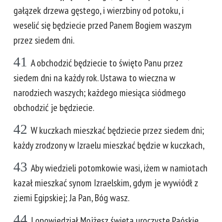
gałązek drzewa gęstego, i wierzbiny od potoku, i
weselić się będziecie przed Panem Bogiem waszym
przez siedem dni.
41
A obchodzić będziecie to święto Panu przez
siedem dni na każdy rok. Ustawa to wieczna w
narodziech waszych; każdego miesiąca siódmego
obchodzić je będziecie.
42
W kuczkach mieszkać będziecie przez siedem dni;
każdy zrodzony w Izraelu mieszkać będzie w kuczkach,
43
Aby wiedzieli potomkowie wasi, iżem w namiotach
kazał mieszkać synom Izraelskim, gdym je wywiódł z
ziemi Egipskiej; Ja Pan, Bóg wasz.
44
I opowiedział Mojżesz święta uroczyste Paóskie