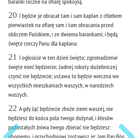
baranki roczne na ofiarę spokojną.
20
I będzie je obracał tam i sam kapłan z chlebem
pierwiastek na ofiarę sam i tam obracania przed
obliczem Paóskiem, i ze dwiema barankami; i będą
święte rzeczy Panu dla kapłana.
21
I ogłosicie w ten dzieó święto; zgromadzenie
święte mieć będziecie; żadnej roboty służebniczej
czynić nie będziecie; ustawa to będzie wieczna we
wszystkich mieszkaniach waszych, w narodziech
waszych.
22
A gdy żąć będziecie zboże ziemi waszej, nie
będziesz do koóca pola twego dożynał, i kłosów
pozostałych żniwa twego zbierać nie będziesz:
ubogiemu, i przychodniowi zostawisz je; Jam Pan Bóg