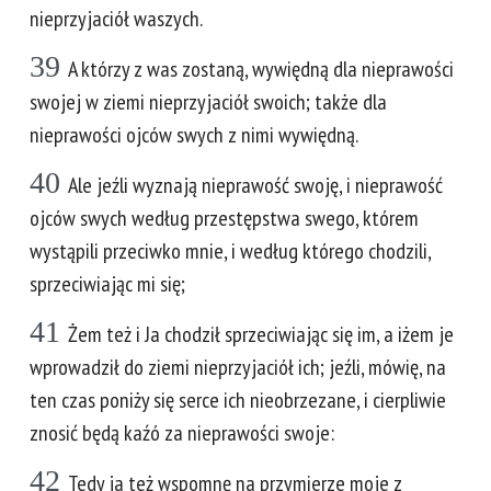
nieprzyjaciół waszych.
39
A którzy z was zostaną, wywiędną dla nieprawości
swojej w ziemi nieprzyjaciół swoich; także dla
nieprawości ojców swych z nimi wywiędną.
40
Ale jeźli wyznają nieprawość swoję, i nieprawość
ojców swych według przestępstwa swego, którem
wystąpili przeciwko mnie, i według którego chodzili,
sprzeciwiając mi się;
41
Żem też i Ja chodził sprzeciwiając się im, a iżem je
wprowadził do ziemi nieprzyjaciół ich; jeźli, mówię, na
ten czas poniży się serce ich nieobrzezane, i cierpliwie
znosić będą kaźó za nieprawości swoje:
42
Tedy ja też wspomnę na przymierze moje z