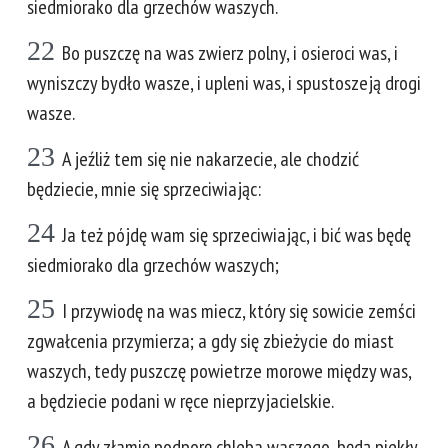
siedmiorako dla grzechów waszych.
22
Bo puszczę na was zwierz polny, i osieroci was, i
wyniszczy bydło wasze, i upleni was, i spustoszeją drogi
wasze.
23
A jeźliż tem się nie nakarzecie, ale chodzić
będziecie, mnie się sprzeciwiając:
24
Ja też pójdę wam się sprzeciwiając, i bić was będę
siedmiorako dla grzechów waszych;
25
I przywiodę na was miecz, który się sowicie zemści
zgwałcenia przymierza; a gdy się zbieżycie do miast
waszych, tedy puszczę powietrze morowe między was,
a będziecie podani w ręce nieprzyjacielskie.
26
A gdy złamię podporę chleba waszego, będą piekły