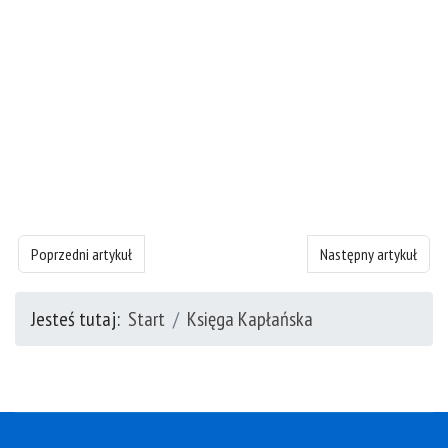
Poprzedni artykuł: Księgę Kapłańska - rozdział 24
Następny artykuł: Księ
Poprzedni artykuł
Następny artykuł
Jesteś tutaj:
Start
Księga Kapłańska