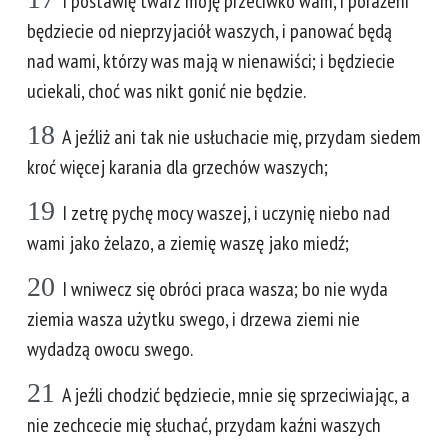
I postawię twarz moję przeciwko wam, i porażeni
będziecie od nieprzyjaciół waszych, i panować będą
nad wami, którzy was mają w nienawiści; i będziecie
uciekali, choć was nikt gonić nie będzie.
18
A jeźliż ani tak nie usłuchacie mię, przydam siedem
kroć więcej karania dla grzechów waszych;
19
I zetrę pychę mocy waszej, i uczynię niebo nad
wami jako żelazo, a ziemię waszę jako miedź;
20
I wniwecz się obróci praca wasza; bo nie wyda
ziemia wasza użytku swego, i drzewa ziemi nie
wydadzą owocu swego.
21
A jeźli chodzić będziecie, mnie się sprzeciwiając, a
nie zechcecie mię słuchać, przydam kaźni waszych