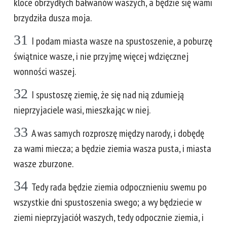
kloce obrzydłych bałwanów waszych, a będzie się wami
brzydziła dusza moja.
31
I podam miasta wasze na spustoszenie, a poburzę
świątnice wasze, i nie przyjmę więcej wdzięcznej
wonności waszej.
32
I spustoszę ziemię, że się nad nią zdumieją
nieprzyjaciele wasi, mieszkając w niej.
33
A was samych rozproszę między narody, i dobędę
za wami miecza; a będzie ziemia wasza pusta, i miasta
wasze zburzone.
34
Tedy rada będzie ziemia odpocznieniu swemu po
wszystkie dni spustoszenia swego; a wy będziecie w
ziemi nieprzyjaciół waszych, tedy odpocznie ziemia, i