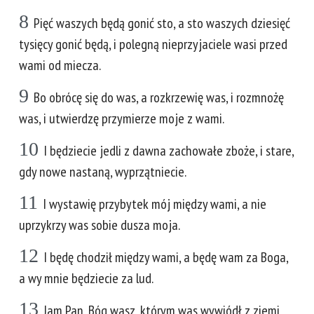
8
Pięć waszych będą gonić sto, a sto waszych dziesięć
tysięcy gonić będą, i polegną nieprzyjaciele wasi przed
wami od miecza.
9
Bo obrócę się do was, a rozkrzewię was, i rozmnożę
was, i utwierdzę przymierze moje z wami.
10
I będziecie jedli z dawna zachowałe zboże, i stare,
gdy nowe nastaną, wyprzątniecie.
11
I wystawię przybytek mój między wami, a nie
uprzykrzy was sobie dusza moja.
12
I będę chodził między wami, a będę wam za Boga,
a wy mnie będziecie za lud.
13
Jam Pan, Bóg wasz, którym was wywiódł z ziemi