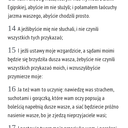
Egipskiej, abyście im nie służyli; i połamałem łaócuchy
jarzma waszego, abyście chodzili prosto.
14
A jeźlibyście mię nie słuchali, i nie czynili
wszystkich tych przykazaó;
15
I jeźli ustawy moje wzgardzicie, a sądami moimi
będzie się brzydziła dusza wasza, żebyście nie czynili
wszystkich przykazaó moich, i wzruszylibyście
przymierze moje:
16
Ja też wam to uczynię: nawiedzę was strachem,
suchotami i gorączką, które wam oczy popsują a
boleścią napełnią dusze wasze, a siać będziecie próżno
nasienie wasze, bo je zjedzą nieprzyjaciele wasi;
17