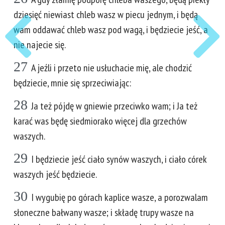
dziesięć niewiast chleb wasz w piecu jednym, i będą
wam oddawać chleb wasz pod wagą, i będziecie jeść, a
nie najecie się.
27
A jeźli i przeto nie usłuchacie mię, ale chodzić
będziecie, mnie się sprzeciwiając:
28
Ja też pójdę w gniewie przeciwko wam; i Ja też
karać was będę siedmiorako więcej dla grzechów
waszych.
29
I będziecie jeść ciało synów waszych, i ciało córek
waszych jeść będziecie.
30
I wygubię po górach kaplice wasze, a porozwalam
słoneczne bałwany wasze; i składę trupy wasze na