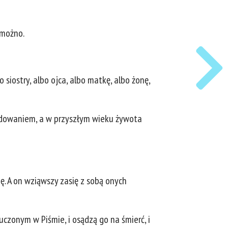
 możno.
siostry, albo ojca, albo matkę, albo żonę,
ześladowaniem, a w przyszłym wieku żywota
się. A on wziąwszy zasię z sobą onych
zonym w Piśmie, i osądzą go na śmierć, i