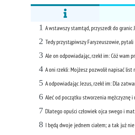
1
A wstawszy stamtąd, przyszedł do granic Ju
2
Tedy przystąpiwszy Faryzeuszowie, pytali g
3
Ale on odpowiadając, rzekł im: Cóż wam p
4
A oni rzekli: Mojżesz pozwolił napisać list 
5
A odpowiadając Jezus, rzekł im: Dla zatw
6
Aleć od początku stworzenia mężczyznę i n
7
Dlatego opuści człowiek ojca swego i matk
8
I będą dwoje jednem ciałem; a tak już nie 