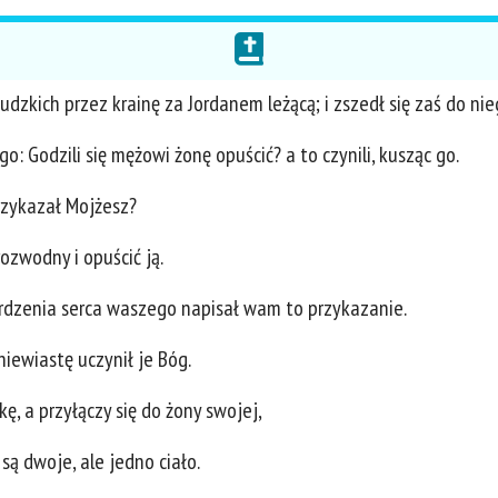
dzkich przez krainę za Jordanem leżącą; i zszedł się zaś do nieg
o: Godzili się mężowi żonę opuścić? a to czynili, kusząc go.
rzykazał Mojżesz?
rozwodny i opuścić ją.
ardzenia serca waszego napisał wam to przykazanie.
iewiastę uczynił je Bóg.
ę, a przyłączy się do żony swojej,
są dwoje, ale jedno ciało.