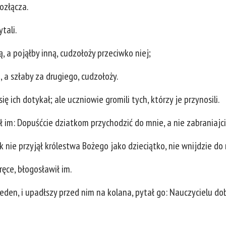
rozłącza.
tali.
ą, a pojąłby inną, cudzołoży przeciwko niej;
 a szłaby za drugiego, cudzołoży.
ę ich dotykał; ale uczniowie gromili tych, którzy je przynosili.
kł im: Dopuśćcie dziatkom przychodzić do mnie, a nie zabraniajc
e przyjął królestwa Bożego jako dzieciątko, nie wnijdzie do 
 ręce, błogosławił im.
jeden, i upadłszy przed nim na kolana, pytał go: Nauczycielu d