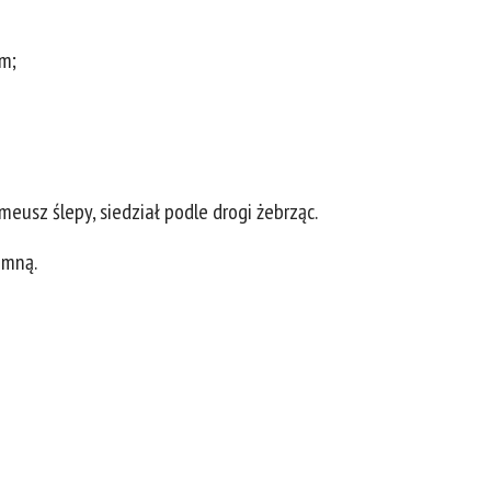
ym;
meusz ślepy, siedział podle drogi żebrząc.
 mną.