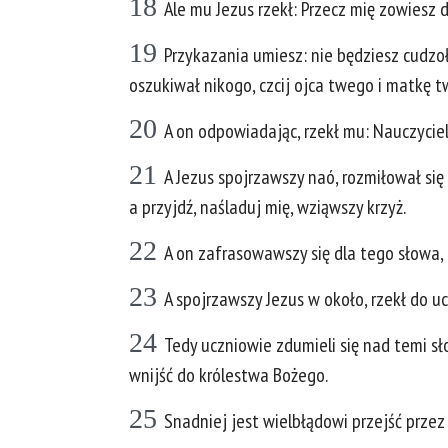
18
Ale mu Jezus rzekł: Przecz mię zowiesz d
19
Przykazania umiesz: nie będziesz cudzoł
oszukiwał nikogo, czcij ojca twego i matkę t
20
A on odpowiadając, rzekł mu: Nauczycie
21
A Jezus spojrzawszy naó, rozmiłował się 
a przyjdź, naśladuj mię, wziąwszy krzyż.
22
A on zafrasowawszy się dla tego słowa,
23
A spojrzawszy Jezus w około, rzekł do u
24
Tedy uczniowie zdumieli się nad temi sł
wnijść do królestwa Bożego.
25
Snadniej jest wielbłądowi przejść przez