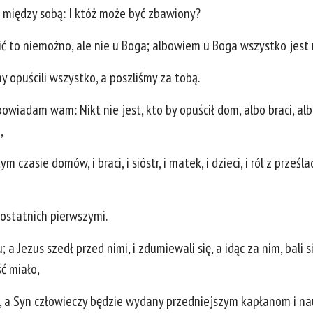
c między sobą: I któż może być zbawiony?
dzić to niemożno, ale nie u Boga; albowiem u Boga wszystko jest
y opuścili wszystko, a poszliśmy za tobą.
wiadam wam: Nikt nie jest, kto by opuścił dom, albo braci, albo 
,
m czasie domów, i braci, i sióstr, i matek, i dzieci, i ról z pr
 ostatnich pierwszymi.
 a Jezus szedł przed nimi, i zdumiewali się, a idąc za nim, bali 
ć miało,
a Syn człowieczy będzie wydany przedniejszym kapłanom i nauc