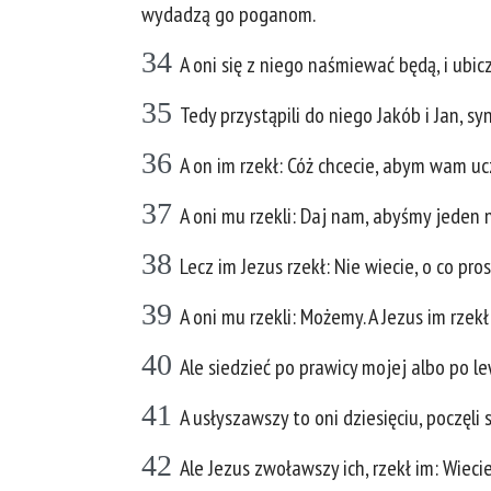
wydadzą go poganom.
34
A oni się z niego naśmiewać będą, i ubic
35
Tedy przystąpili do niego Jakób i Jan, 
36
A on im rzekł: Cóż chcecie, abym wam uc
37
A oni mu rzekli: Daj nam, abyśmy jeden n
38
Lecz im Jezus rzekł: Nie wiecie, o co pros
39
A oni mu rzekli: Możemy. A Jezus im rzekł:
40
Ale siedzieć po prawicy mojej albo po l
41
A usłyszawszy to oni dziesięciu, poczęli 
42
Ale Jezus zwoławszy ich, rzekł im: Wieci