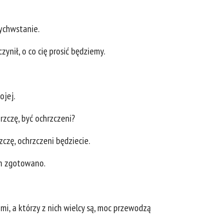
wychwstanie.
ynił, o co cię prosić będziemy.
ojej.
chrzczę, być ochrzczeni?
rzczę, ochrzczeni będziecie.
ym zgotowano.
imi, a którzy z nich wielcy są, moc przewodzą