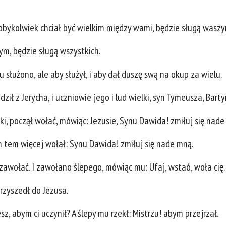
tobykolwiek chciał być wielkim między wami, będzie sługą wasz
ym, będzie sługą wszystkich.
u służono, ale aby służył, i aby dał duszę swą na okup za wielu.
ził z Jerycha, i uczniowie jego i lud wielki, syn Tymeusza, Barty
ki, począł wołać, mówiąc: Jezusie, Synu Dawida! zmiłuj się nade
 on tem więcej wołał: Synu Dawida! zmiłuj się nade mną.
zawołać. I zawołano ślepego, mówiąc mu: Ufaj, wstaó, woła cię.
przyszedł do Jezusa.
sz, abym ci uczynił? A ślepy mu rzekł: Mistrzu! abym przejrzał.