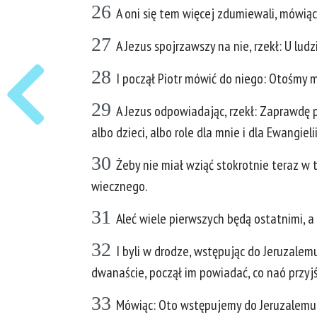
26
A oni się tem więcej zdumiewali, mówią
27
A Jezus spojrzawszy na nie, rzekł: U lu
28
I począł Piotr mówić do niego: Otośmy m
29
A Jezus odpowiadając, rzekł: Zaprawdę po
albo dzieci, albo role dla mnie i dla Ewangielii
30
Żeby nie miał wziąć stokrotnie teraz w ty
wiecznego.
31
Aleć wiele pierwszych będą ostatnimi, a
32
I byli w drodze, wstępując do Jeruzalemu;
dwanaście, począł im powiadać, co naó przyjś
33
Mówiąc: Oto wstępujemy do Jeruzalemu, 