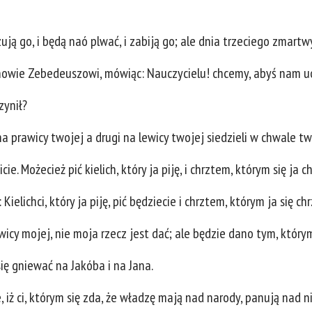
zują go, i będą naó plwać, i zabiją go; ale dnia trzeciego zmart
synowie Zebedeuszowi, mówiąc: Nauczycielu! chcemy, abyś nam ucz
zynił?
a prawicy twojej a drugi na lewicy twojej siedzieli w chwale tw
icie. Możecież pić kielich, który ja piję, i chrztem, którym się ja 
 Kielichci, który ja piję, pić będziecie i chrztem, którym ja się ch
ewicy mojej, nie moja rzecz jest dać; ale będzie dano tym, któr
się gniewać na Jakóba i na Jana.
e, iż ci, którym się zda, że władzę mają nad narody, panują nad n