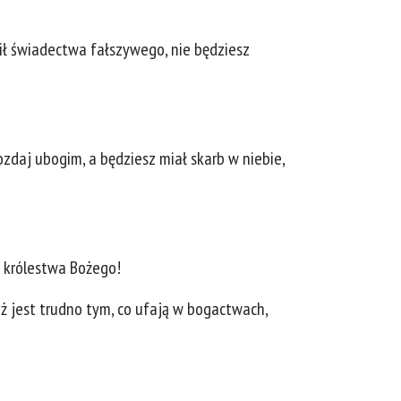
wił świadectwa fałszywego, nie będziesz
rozdaj ubogim, a będziesz miał skarb w niebie,
o królestwa Bożego!
oż jest trudno tym, co ufają w bogactwach,