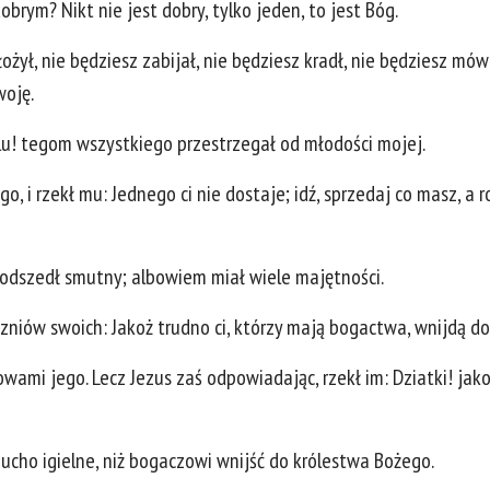
obrym? Nikt nie jest dobry, tylko jeden, to jest Bóg.
ożył, nie będziesz zabijał, nie będziesz kradł, nie będziesz mó
woję.
lu! tegom wszystkiego przestrzegał od młodości mojej.
go, i rzekł mu: Jednego ci nie dostaje; idź, sprzedaj co masz, a 
 odszedł smutny; albowiem miał wiele majętności.
czniów swoich: Jakoż trudno ci, którzy mają bogactwa, wnijdą d
owami jego. Lecz Jezus zaś odpowiadając, rzekł im: Dziatki! jak
 ucho igielne, niż bogaczowi wnijść do królestwa Bożego.