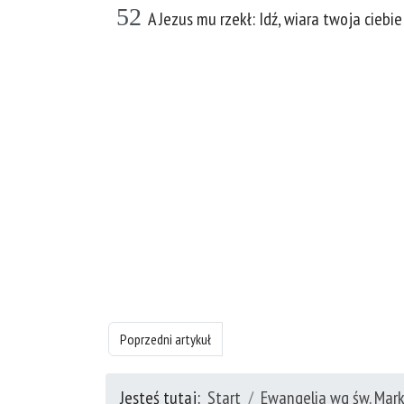
52
A Jezus mu rzekł: Idź, wiara twoja ciebi
Poprzedni artykuł: Księgę Ewangelia wg św. Marka - rozd
Poprzedni artykuł
Jesteś tutaj:
Start
Ewangelia wg św. Mar