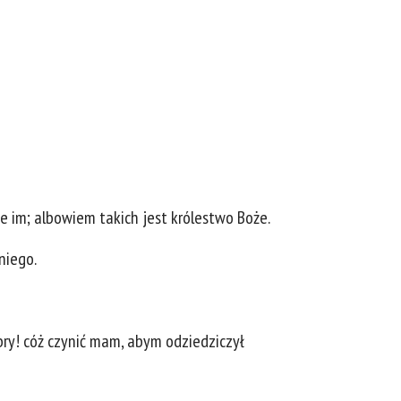
ie im; albowiem takich jest królestwo Boże.
niego.
obry! cóż czynić mam, abym odziedziczył