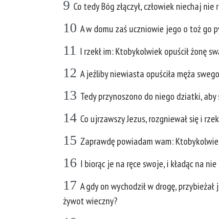
9
Co tedy Bóg złączył, człowiek niechaj nie 
10
A w domu zaś uczniowie jego o toż go py
11
I rzekł im: Ktobykolwiek opuścił żonę sw
12
A jeźliby niewiasta opuściła męża swego,
13
Tedy przynoszono do niego dziatki, aby si
14
Co ujrzawszy Jezus, rozgniewał się i rze
15
Zaprawdę powiadam wam: Ktobykolwiek ni
16
I biorąc je na ręce swoje, i kładąc na nie
17
A gdy on wychodził w drogę, przybieżał 
żywot wieczny?