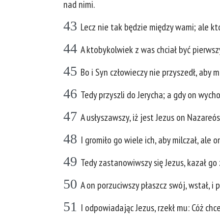
nad nimi.
43
Lecz nie tak będzie między wami; ale k
44
A ktobykolwiek z was chciał być pierwsz
45
Bo i Syn człowieczy nie przyszedł, aby m
46
Tedy przyszli do Jerycha; a gdy on wychod
47
A usłyszawszy, iż jest Jezus on Nazareós
48
I gromiło go wiele ich, aby milczał, ale
49
Tedy zastanowiwszy się Jezus, kazał go 
50
A on porzuciwszy płaszcz swój, wstał, i 
51
I odpowiadając Jezus, rzekł mu: Cóż chce