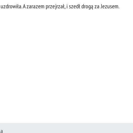
e uzdrowiła. A zarazem przejrzał, i szedł drogą za Jezusem.
ział 9
ka