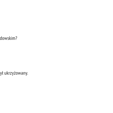
żydowskim?
był ukrzyżowany.