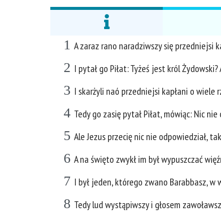
1
A zaraz rano naradziwszy się przedniejsi ka
2
I pytał go Piłat: Tyżeś jest król Żydowski
3
I skarżyli naó przedniejsi kapłani o wiele 
4
Tedy go zasię pytał Piłat, mówiąc: Nic ni
5
Ale Jezus przecię nic nie odpowiedział, tak
6
A na święto zwykł im był wypuszczać więźn
7
I był jeden, którego zwano Barabbasz, w wi
8
Tedy lud wystąpiwszy i głosem zawoławszy,