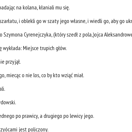
upadając na kolana, kłaniali mu się.
szarłatu, i oblekli go w szaty jego własne, i wiedli go, aby go uk
 Szymona Cyrenejczyka, (który szedł z pola,)ojca Aleksandrowe
ię wykłada: Miejsce trupich głów.
ie przyjął.
go, miecąc o nie los, co by kto wziąć miał.
li.
ydowski.
dnego po prawicy, a drugiego po lewicy jego.
czyócami jest policzony.