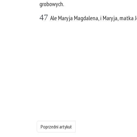
grobowych.
47
Ale Maryja Magdalena, i Maryja, matka J
Poprzedni artykuł: Księgę Ewangelia wg św. Marka - rozd
Poprzedni artykuł