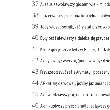
37
A Jezus zawoławszy głosem wielkim, od
38
I rozerwała się zasłona kościelna na dw
39
Tedy widząc setnik, który stał przeciwk
40
Były też i niewiasty z daleka się przyp
41
Które gdy jeszcze były w Galilei, chodzi
42
A gdy już był wieczór, (ponieważ był dz
43
Przyszedłszy Józef z Arymatyi, poczesny 
44
A Piłat się dziwował, jeźliby już umarł;
45
A dowiedziawszy się od setnika, darował
46
A on kupiwszy prześcieradło, zdjąwszy go