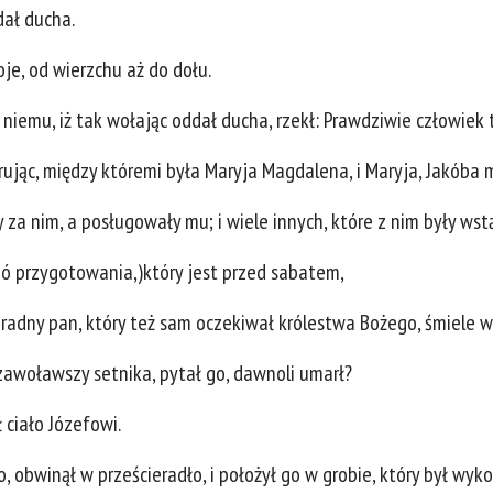
dał ducha.
oje, od wierzchu aż do dołu.
o niemu, iż tak wołając oddał ducha, rzekł: Prawdziwie człowie
atrując, między któremi była Maryja Magdalena, i Maryja, Jakóba 
ły za nim, a posługowały mu; i wiele innych, które z nim były wst
ieó przygotowania,)który jest przed sabatem,
radny pan, który też sam oczekiwał królestwa Bożego, śmiele wsz
 i zawoławszy setnika, pytał go, dawnoli umarł?
 ciało Józefowi.
, obwinął w prześcieradło, i położył go w grobie, który był wyk