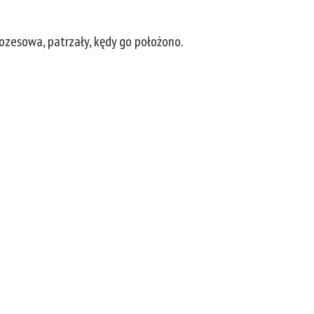
ozesowa, patrzały, kędy go położono.
ział 14