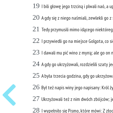
19
I bili głowę jego trzciną i plwali naó, a 
20
A gdy się z niego naśmiali, zewlekli go z 
21
Tedy przymusili mimo idącego niektórego
22
I przywiedli go na miejsce Golgota, co s
23
I dawali mu pić wino z myrrą; ale go on n
24
A gdy go ukrzyżowali, rozdzielili szaty je
25
A była trzecia godzina, gdy go ukrzyżowa
26
Był też napis winy jego napisany: Król ż
27
Ukrzyżowali też z nim dwóch zbójców; je
28
I wypełniło się Pismo, które mówi: Z zło