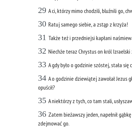
29
A ci, którzy mimo chodzili, bluźnili go,
30
Ratuj samego siebie, a zstąp z krzyża!
31
Także też i przedniejsi kapłani naśmiew
32
Niechże teraz Chrystus on król Izraelski z
33
A gdy było o godzinie szóstej, stała się
34
A o godzinie dziewiątej zawołał Jezus g
opuścił?
35
A niektórzy z tych, co tam stali, usłysza
36
Zatem bieżawszy jeden, napełnił gąbkę oc
zdejmować go.