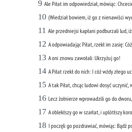
9
Ale Piłat im odpowiedział, mówiąc: Chce
10
(Wiedział bowiem, iż go z nienawiści wyd
11
Ale przedniejsi kapłani podburzali lud, 
12
A odpowiadając Piłat, rzekł im zasię: C
13
A oni znowu zawołali: Ukrzyżuj go!
14
A Piłat rzekł do nich: I cóż wżdy złego u
15
A tak Piłat, chcąc ludowi dosyć uczynić
16
Lecz żołnierze wprowadzili go do dworu, 
17
A oblekłszy go w szarłat, i uplótłszy koro
18
I poczęli go pozdrawiać, mówiąc: Bądź p