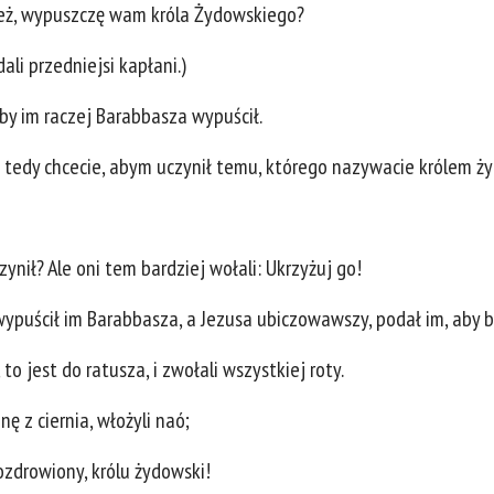
cież, wypuszczę wam króla Żydowskiego?
ali przedniejsi kapłani.)
iżby im raczej Barabbasza wypuścił.
óż tedy chcecie, abym uczynił temu, którego nazywacie królem 
czynił? Ale oni tem bardziej wołali: Ukrzyżuj go!
, wypuścił im Barabbasza, a Jezusa ubiczowawszy, podał im, aby 
to jest do ratusza, i zwołali wszystkiej roty.
nę z ciernia, włożyli naó;
ozdrowiony, królu żydowski!