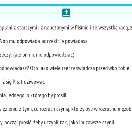
płani z starszymi i z nauczonymi w Piśmie i ze wszystką radą, zwi
? A on mu odpowiadając rzekł: Ty powiadasz.
rzeczy: (ale on nic nie odpowiedział.)
e odpowiadasz? Oto jako wiele rzeczy świadczą przeciwko tobie.
 iż się Piłat dziwował.
ia jednego, o którego by prosili.
ęzieniu z tymi, co rozruch czynią, którzy byli w rozruchu mężob
 począł prosić, żeby uczynił tak, jako im zawsze czynił,