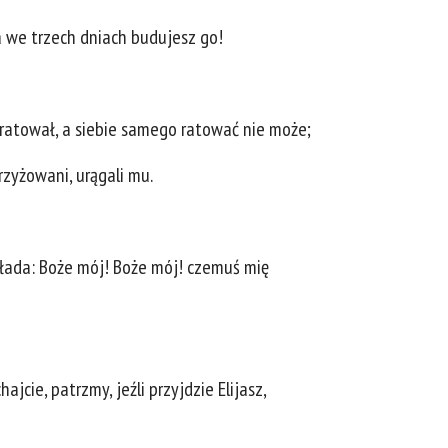
 a we trzech dniach budujesz go!
h ratował, a siebie samego ratować nie może;
krzyżowani, urągali mu.
ykłada: Boże mój! Boże mój! czemuś mię
cie, patrzmy, jeźli przyjdzie Elijasz,