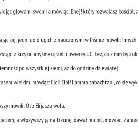
 chwiejąc głowami swemi a mówiąc: Ehej! który rozwalasz kościół,
ając się, jedni do drugich z nauczonymi w Piśmie mówili: Innyc
stąpi z krzyża, abyśmy ujrzeli i uwierzyli. Ci też, co z nim byli u
 ciemność po wszystkiej ziemi, aż do godziny dziewiątej.
łosem wielkim, mówiąc: Eloi! Eloi! Lamma sabachtani, co się w
wszy mówili: Oto Elijasza woła.
tem, a włożywszy ją na trzcinę, dawał mu pić, mówiąc: Zaniechaj