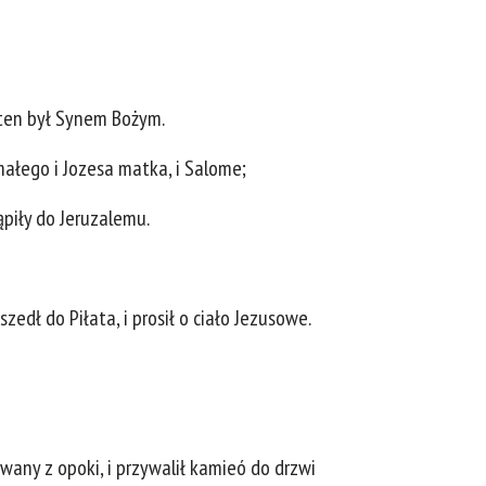
k ten był Synem Bożym.
małego i Jozesa matka, i Salome;
ąpiły do Jeruzalemu.
edł do Piłata, i prosił o ciało Jezusowe.
owany z opoki, i przywalił kamieó do drzwi