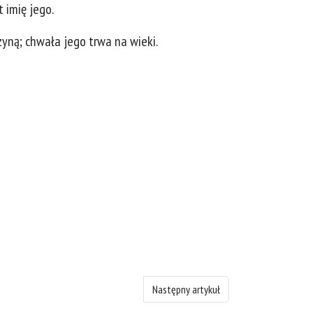
 imię jego.
yną; chwała jego trwa na wieki.
Następny artykuł: Księgę Psalmów - rozd
Następny artykuł