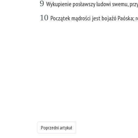
9
Wykupienie posławszy ludowi swemu, przyk
10
Początek mądrości jest bojaźó Paóska; 
Poprzedni artykuł: Księgę Psalmów - rozdział 110
Poprzedni artykuł