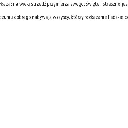
azał na wieki strzedź przymierza swego; święte i straszne jest
rozumu dobrego nabywają wszyscy, którzy rozkazanie Paóskie cz