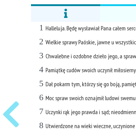
1
Halleluja. Będę wysławiał Pana całem ser
2
Wielkie sprawy Paóskie, jawne u wszystkich
3
Chwalebne i ozdobne dzieło jego, a spraw
4
Pamiątkę cudów swoich uczynił miłosierny 
5
Dał pokarm tym, którzy się go boją, pamię
6
Moc spraw swoich oznajmił ludowi swemu,
7
Uczynki rąk jego prawda i sąd; nieodmien
8
Utwierdzone na wieki wieczne, uczynione 