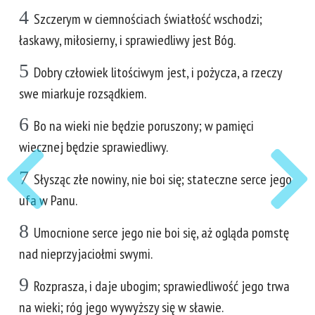
4
Szczerym w ciemnościach światłość wschodzi;
łaskawy, miłosierny, i sprawiedliwy jest Bóg.
5
Dobry człowiek litościwym jest, i pożycza, a rzeczy
swe miarkuje rozsądkiem.
6
Bo na wieki nie będzie poruszony; w pamięci
wiecznej będzie sprawiedliwy.
7
Słysząc złe nowiny, nie boi się; stateczne serce jego
ufa w Panu.
8
Umocnione serce jego nie boi się, aż ogląda pomstę
nad nieprzyjaciołmi swymi.
9
Rozprasza, i daje ubogim; sprawiedliwość jego trwa
na wieki; róg jego wywyższy się w sławie.