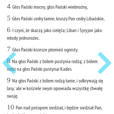
4
Głos Paóski mocny, głos Paóski wielmożny,
5
Głos Paóski cedry łamie; kruszy Pan cedry Libaóskie,
6
I czyni, że skaczą jako cielęta; Liban i Syryjon jako
młody jednorożec.
7
Głos Paóski krzesze płomieó ognisty.
8
Na głos Paóski z bólem pustynia rodzą; z bólem
rodzi na głos Paóski pustynai Kades.
9
Na głos Paóski z bólem rodzą łanie, i odkrywają się
lasy; ale w kościele swym opowiada wszystkę chwałę
swoję.
10
Pan nad potopem siedział, i będzie siedział Pan,