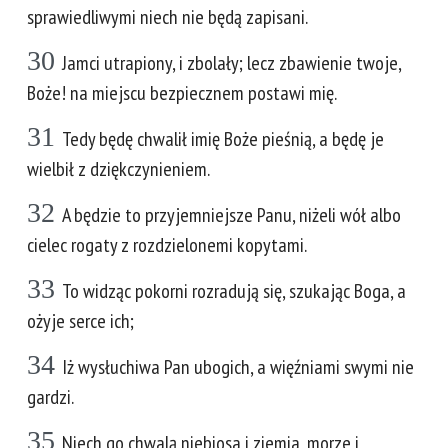
sprawiedliwymi niech nie będą zapisani.
30
Jamci utrapiony, i zbolały; lecz zbawienie twoje,
Boże! na miejscu bezpiecznem postawi mię.
31
Tedy będę chwalił imię Boże pieśnią, a będę je
wielbił z dziękczynieniem.
32
A będzie to przyjemniejsze Panu, niżeli wół albo
cielec rogaty z rozdzielonemi kopytami.
33
To widząc pokorni rozradują się, szukając Boga, a
ożyje serce ich;
34
Iż wysłuchiwa Pan ubogich, a więźniami swymi nie
gardzi.
35
Niech go chwalą niebiosa i ziemia, morze i