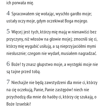
ich porwała mię.
4
Spracowałem się wołając, wyschło gardło moje;
ustały oczy moje, gdym oczekiwał Boga mojego.
5
Więcej jest tych, którzy mię mają w nienawiści bez
przyczyny, niż włosów na głowie mojej; zmocnili się ci,
którzy mię wygubić usiłują, a są nieprzyjaciółmi mymi
niesłusznie; czegom nie wydarł, musiałem nagradzać.
6
Boże! ty znasz głupstwo moje, a występki moje nie
są tajne przed tobą.
7
Niechajże nie będą zawstydzeni dla mnie ci, którzy
na cię oczekują, Panie, Panie zastępów! niech nie
przychodzą dla mnie do haóby ci, którzy cię szukają, o
Boże Izraelski!