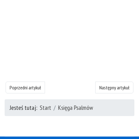
Poprzedni artykuł: Księgę Psalmów - rozdział 68
Następny artykuł: Ksi
Poprzedni artykuł
Następny artykuł
Jesteś tutaj:
Start
Księga Psalmów