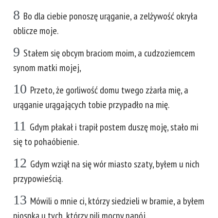
8
Bo dla ciebie ponoszę urąganie, a zelżywość okryła
oblicze moje.
9
Stałem się obcym braciom moim, a cudzoziemcem
synom matki mojej,
10
Przeto, że gorliwość domu twego zżarła mię, a
urąganie urągających tobie przypadło na mię.
11
Gdym płakał i trapił postem duszę moję, stało mi
się to pohaóbienie.
12
Gdym wziął na się wór miasto szaty, byłem u nich
przypowieścią.
13
Mówili o mnie ci, którzy siedzieli w bramie, a byłem
piosnką u tych, którzy pili mocny napój.