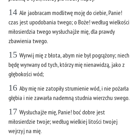
14
Ale jaobracam modlitwę moję do ciebie, Panie!
czas jest upodobania twego; o Boże! według wielkości
miłosierdzia twego wysłuchajże mię, dla prawdy
zbawienia twego.
15
Wyrwij mię z błota, abym nie był pogrążony; niech
będę wyrwany od tych, którzy mię nienawidzą, jako z
głębokości wód;
16
Aby mię nie zatopiły strumienie wód, i nie pożarła
głębia i nie zawarła nademną studnia wierzchu swego.
17
Wysłuchajże mię, Panie! boć dobre jest
miłosierdzie twoje; według wielkiej litości twojej
wejrzyj na mię.