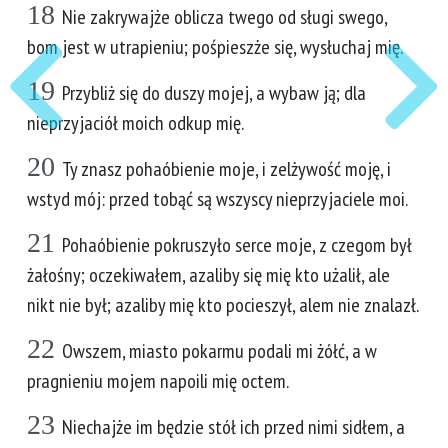
18
Nie zakrywajże oblicza twego od sługi swego,
bom jest w utrapieniu; pośpieszże się, wysłuchaj mię.
19
Przybliż się do duszy mojej, a wybaw ją; dla
nieprzyjaciół moich odkup mię.
20
Ty znasz pohaóbienie moje, i zelżywość moję, i
wstyd mój: przed tobąć są wszyscy nieprzyjaciele moi.
21
Pohaóbienie pokruszyło serce moje, z czegom był
żałośny; oczekiwałem, azaliby się mię kto użalił, ale
nikt nie był; azaliby mię kto pocieszył, alem nie znalazł.
22
Owszem, miasto pokarmu podali mi żółć, a w
pragnieniu mojem napoili mię octem.
23
Niechajże im będzie stół ich przed nimi sidłem, a