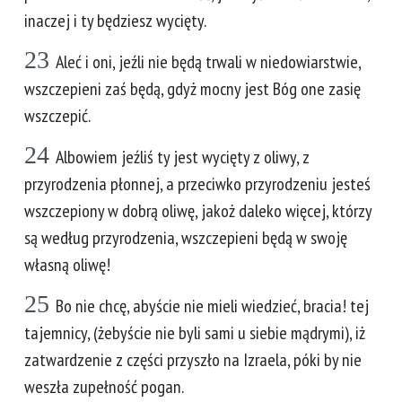
inaczej i ty będziesz wycięty.
23
Aleć i oni, jeźli nie będą trwali w niedowiarstwie,
wszczepieni zaś będą, gdyż mocny jest Bóg one zasię
wszczepić.
24
Albowiem jeźliś ty jest wycięty z oliwy, z
przyrodzenia płonnej, a przeciwko przyrodzeniu jesteś
wszczepiony w dobrą oliwę, jakoż daleko więcej, którzy
są według przyrodzenia, wszczepieni będą w swoję
własną oliwę!
25
Bo nie chcę, abyście nie mieli wiedzieć, bracia! tej
tajemnicy, (żebyście nie byli sami u siebie mądrymi), iż
zatwardzenie z części przyszło na Izraela, póki by nie
weszła zupełność pogan.