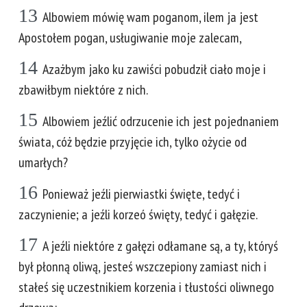
13
Albowiem mówię wam poganom, ilem ja jest
Apostołem pogan, usługiwanie moje zalecam,
14
Azażbym jako ku zawiści pobudził ciało moje i
zbawiłbym niektóre z nich.
15
Albowiem jeźlić odrzucenie ich jest pojednaniem
świata, cóż będzie przyjęcie ich, tylko ożycie od
umarłych?
16
Ponieważ jeźli pierwiastki święte, tedyć i
zaczynienie; a jeźli korzeó święty, tedyć i gałęzie.
17
A jeźli niektóre z gałęzi odłamane są, a ty, któryś
był płonną oliwą, jesteś wszczepiony zamiast nich i
stałeś się uczestnikiem korzenia i tłustości oliwnego