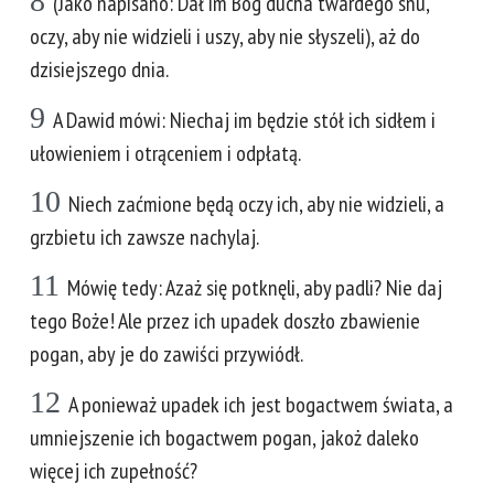
8
(Jako napisano: Dał im Bóg ducha twardego snu,
oczy, aby nie widzieli i uszy, aby nie słyszeli), aż do
dzisiejszego dnia.
9
A Dawid mówi: Niechaj im będzie stół ich sidłem i
ułowieniem i otrąceniem i odpłatą.
10
Niech zaćmione będą oczy ich, aby nie widzieli, a
grzbietu ich zawsze nachylaj.
11
Mówię tedy: Azaż się potknęli, aby padli? Nie daj
tego Boże! Ale przez ich upadek doszło zbawienie
pogan, aby je do zawiści przywiódł.
12
A ponieważ upadek ich jest bogactwem świata, a
umniejszenie ich bogactwem pogan, jakoż daleko
więcej ich zupełność?