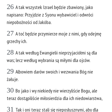
26
A tak wszystek Izrael będzie zbawiony, jako
napisano: Przyjdzie z Syonu wybawiciel i odwróci
niepobożności od Jakóba.
27
A toć będzie przymierze moje z nimi, gdy odejmę
grzechy ich.
28
A tak według Ewangielii nieprzyjaciółmi są dla
was; lecz według wybrania są miłymi dla ojców.
29
Albowiem darów swoich i wezwania Bóg nie
żałuje.
30
Bo jako i wy niekiedy nie wierzyliście Bogu, ale
teraz dostąpiliście miłosierdzia dla ich niedowiarstwa,
31
Tak i oni teraz stali się nieposłusznymi, aby dla