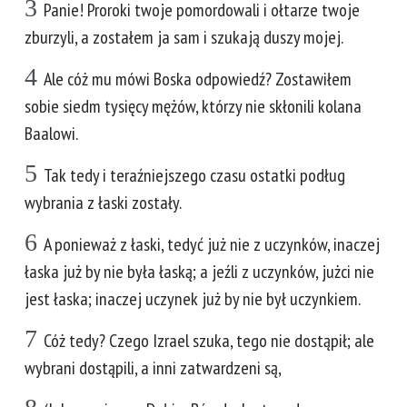
3
Panie! Proroki twoje pomordowali i ołtarze twoje
zburzyli, a zostałem ja sam i szukają duszy mojej.
4
Ale cóż mu mówi Boska odpowiedź? Zostawiłem
sobie siedm tysięcy mężów, którzy nie skłonili kolana
Baalowi.
5
Tak tedy i teraźniejszego czasu ostatki podług
wybrania z łaski zostały.
6
A ponieważ z łaski, tedyć już nie z uczynków, inaczej
łaska już by nie była łaską; a jeźli z uczynków, jużci nie
jest łaska; inaczej uczynek już by nie był uczynkiem.
7
Cóż tedy? Czego Izrael szuka, tego nie dostąpił; ale
wybrani dostąpili, a inni zatwardzeni są,