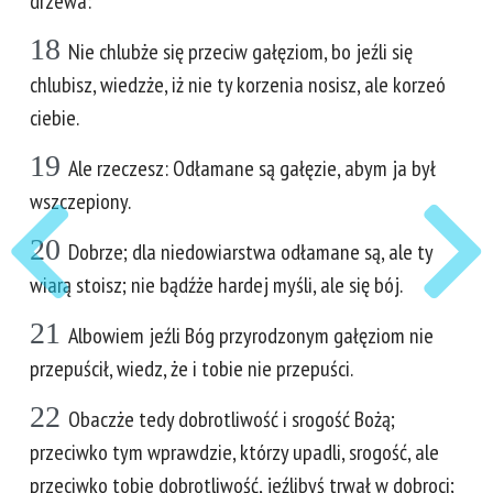
drzewa:
18
Nie chlubże się przeciw gałęziom, bo jeźli się
chlubisz, wiedzże, iż nie ty korzenia nosisz, ale korzeó
ciebie.
19
Ale rzeczesz: Odłamane są gałęzie, abym ja był
wszczepiony.
20
Dobrze; dla niedowiarstwa odłamane są, ale ty
wiarą stoisz; nie bądźże hardej myśli, ale się bój.
21
Albowiem jeźli Bóg przyrodzonym gałęziom nie
przepuścił, wiedz, że i tobie nie przepuści.
22
Obaczże tedy dobrotliwość i srogość Bożą;
przeciwko tym wprawdzie, którzy upadli, srogość, ale
przeciwko tobie dobrotliwość, jeźlibyś trwał w dobroci;