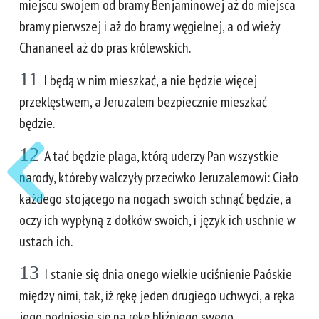
miejscu swojem od bramy Benjaminowej aż do miejsca
bramy pierwszej i aż do bramy węgielnej, a od wieży
Chananeel aż do pras królewskich.
11
I będą w nim mieszkać, a nie będzie więcej
przeklęstwem, a Jeruzalem bezpiecznie mieszkać
będzie.
12
A tać będzie plaga, którą uderzy Pan wszystkie
narody, któreby walczyły przeciwko Jeruzalemowi: Ciało
każdego stojącego na nogach swoich schnąć będzie, a
oczy ich wypłyną z dołków swoich, i język ich uschnie w
ustach ich.
13
I stanie się dnia onego wielkie uciśnienie Paóskie
między nimi, tak, iż rękę jeden drugiego uchwyci, a ręka
jego podniesie się na rękę bliźniego swego.