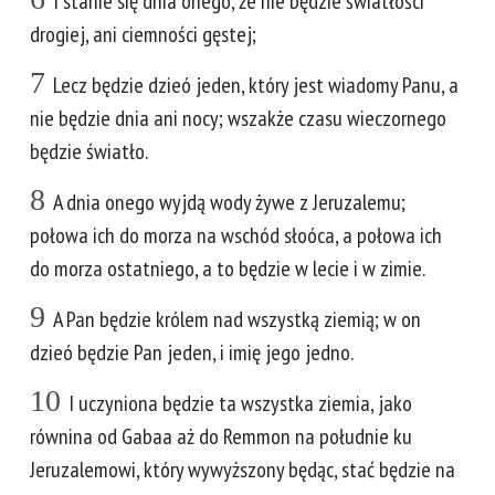
I stanie się dnia onego, że nie będzie światłości
drogiej, ani ciemności gęstej;
7
Lecz będzie dzieó jeden, który jest wiadomy Panu, a
nie będzie dnia ani nocy; wszakże czasu wieczornego
będzie światło.
8
A dnia onego wyjdą wody żywe z Jeruzalemu;
połowa ich do morza na wschód słoóca, a połowa ich
do morza ostatniego, a to będzie w lecie i w zimie.
9
A Pan będzie królem nad wszystką ziemią; w on
dzieó będzie Pan jeden, i imię jego jedno.
10
I uczyniona będzie ta wszystka ziemia, jako
równina od Gabaa aż do Remmon na południe ku
Jeruzalemowi, który wywyższony będąc, stać będzie na