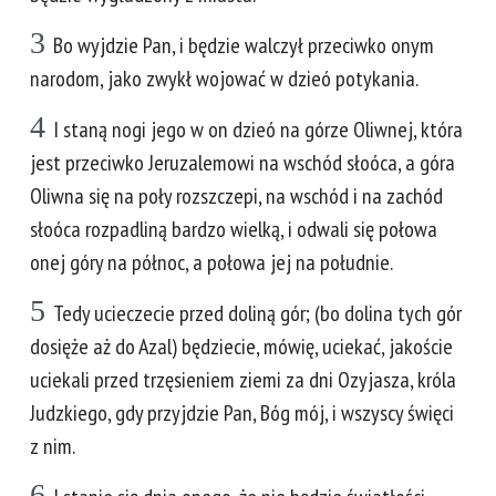
3
Bo wyjdzie Pan, i będzie walczył przeciwko onym
narodom, jako zwykł wojować w dzieó potykania.
4
I staną nogi jego w on dzieó na górze Oliwnej, która
jest przeciwko Jeruzalemowi na wschód słoóca, a góra
Oliwna się na poły rozszczepi, na wschód i na zachód
słoóca rozpadliną bardzo wielką, i odwali się połowa
onej góry na północ, a połowa jej na południe.
5
Tedy ucieczecie przed doliną gór; (bo dolina tych gór
dosięże aż do Azal) będziecie, mówię, uciekać, jakoście
uciekali przed trzęsieniem ziemi za dni Ozyjasza, króla
Judzkiego, gdy przyjdzie Pan, Bóg mój, i wszyscy święci
z nim.
6