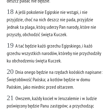
deszcz padać nie będzie.
18
A jeśli pokolenie Egipskie nie wstąpi, i nie
przyjdzie, choć na nich deszcz nie pada, przyjdzie
jednak ta plaga, którą uderzy Pan narody, które nie
przyszły, obchodzić święta Kuczek.
19
A tać będzie kaźó grzechu Egipskiego, i kaźó
grzechu wszystkich narodów, któreby nie przychodziły
ku obchodzeniu święta Kuczek.
20
Dnia onego będzie na rzędach koóskich napisane:
Świętobliwość Paóska; a kotłów będzie w domu
Paóskim, jako miednic przed ołtarzem.
21
Owszem, każdy kocieł w Jeruzalemie i w Judzie
poświęcony będzie Panu zastępów; a przychodząc