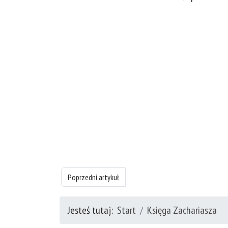
Poprzedni artykuł: Księgę Zachariasza - rozdział 1
Poprzedni artykuł
Jesteś tutaj:
Start
Księga Zachariasza