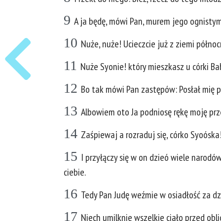
9
A ja będę, mówi Pan, murem jego ognistym
10
Nuże, nuże! Ucieczcie już z ziemi półno
11
Nuże Syonie! który mieszkasz u córki Ba
12
Bo tak mówi Pan zastępów: Posłał mię po
13
Albowiem oto Ja podniosę rękę moję prze
14
Zaśpiewaj a rozraduj się, córko Syoóska
15
I przyłączy się w on dzieó wiele narodó
ciebie.
16
Tedy Pan Judę weźmie w osiadłość za dzi
17
Niech umilknie wszelkie ciało przed obl