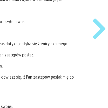
zproszyłem was.
as dotyka, dotyka się źrenicy oka mego.
Pan zastępów posłał.
n.
a dowiesz się, iż Pan zastępów posłał mię do
 swojej.