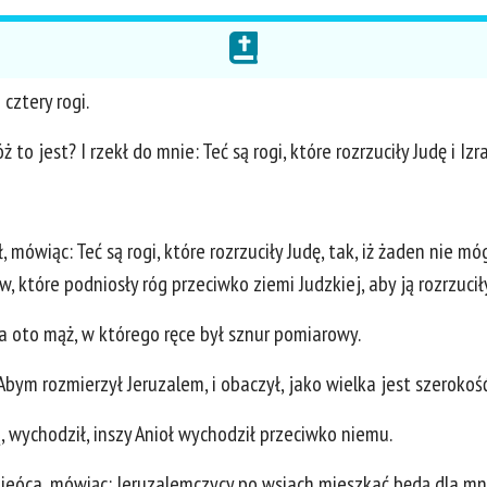
cztery rogi.
to jest? I rzekł do mnie: Teć są rogi, które rozrzuciły Judę i Izr
, mówiąc: Teć są rogi, które rozrzuciły Judę, tak, iż żaden nie mó
dów, które podniosły róg przeciwko ziemi Judzkiej, aby ją rozrzucił
a oto mąż, w którego ręce był sznur pomiarowy.
 Abym rozmierzył Jeruzalem, i obaczył, jako wielka jest szerokość
, wychodził, inszy Anioł wychodził przeciwko niemu.
dzieóca, mówiąc: Jeruzalemczycy po wsiach mieszkać będą dla m