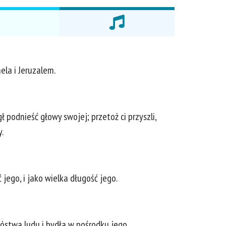
aela i Jeruzalem.
gł podnieść głowy swojej; przetoż ci przyszli,
y.
 jego, i jako wielka długość jego.
nóstwa ludu i bydła w pośrodku jego.