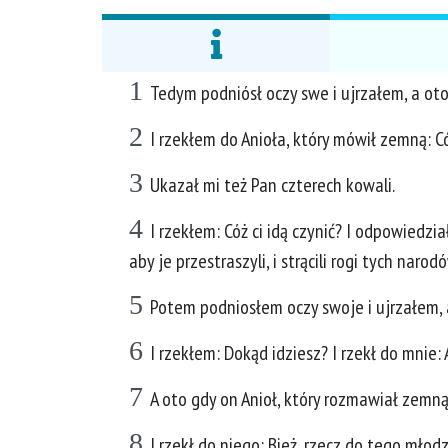
1
Tedym podniósł oczy swe i ujrzałem, a oto 
2
I rzekłem do Anioła, który mówił zemną: Cóż 
3
Ukazał mi też Pan czterech kowali.
4
I rzekłem: Cóż ci idą czynić? I odpowiedział
aby je przestraszyli, i strącili rogi tych naro
5
Potem podniosłem oczy swoje i ujrzałem, 
6
I rzekłem: Dokąd idziesz? I rzekł do mnie:
7
A oto gdy on Anioł, który rozmawiał zemną
8
I rzekł do niego: Bież, rzecz do tego mło