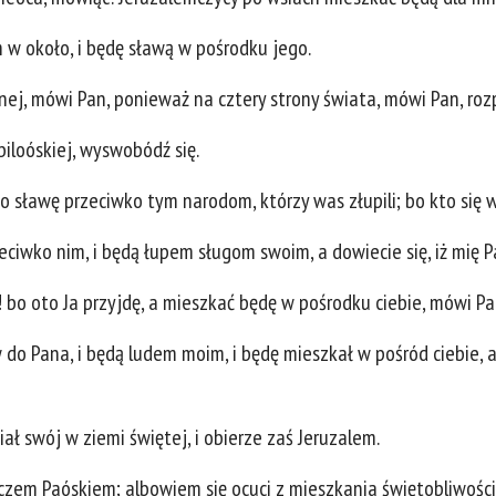
 w około, i będę sławą w pośrodku jego.
cnej, mówi Pan, ponieważ na cztery strony świata, mówi Pan, ro
biloóskiej, wyswobódź się.
 sławę przeciwko tym narodom, którzy was złupili; bo kto się w
ciwko nim, i będą łupem sługom swoim, a dowiecie się, iż mię 
! bo oto Ja przyjdę, a mieszkać będę w pośrodku ciebie, mówi Pa
w do Pana, i będą ludem moim, i będę mieszkał w pośród ciebie, 
ał swój w ziemi świętej, i obierze zaś Jeruzalem.
iczem Paóskiem; albowiem się ocuci z mieszkania świętobliwości