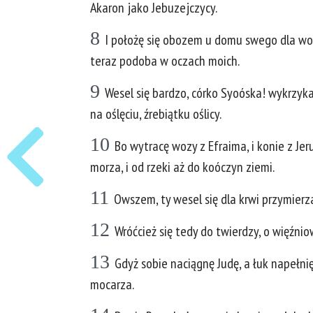
Akaron jako Jebuzejczycy.
8
I położę się obozem u domu swego dla wojsk
teraz podoba w oczach moich.
9
Wesel się bardzo, córko Syoóska! wykrzykaj
na oślęciu, źrebiątku oślicy.
10
Bo wytracę wozy z Efraima, i konie z Je
morza, i od rzeki aż do koóczyn ziemi.
11
Owszem, ty wesel się dla krwi przymier
12
Wróćcież się tedy do twierdzy, o więźni
13
Gdyż sobie naciągnę Judę, a łuk napełni
mocarza.