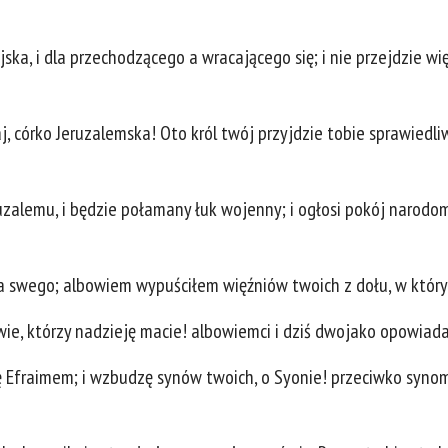
a, i dla przechodzącego a wracającego się; i nie przejdzie więc
, córko Jeruzalemska! Oto król twój przyjdzie tobie sprawiedliwy 
ruzalemu, i będzie połamany łuk wojenny; i ogłosi pokój narodo
za swego; albowiem wypuściłem więźniów twoich z dołu, w któ
owie, którzy nadzieję macie! albowiemci i dziś dwojako opowiad
ę Efraimem; i wzbudzę synów twoich, o Syonie! przeciwko synom