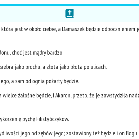
 która jest w około ciebie, a Damaszek będzie odpocznieniem j
donu, choć jest mądry bardzo.
srebra jako prochu, a złota jako błota po ulicach.
jego, a sam od ognia pożarty będzie.
 wielce żałośne będzie, i Akaron, przeto, że je zawstydziła nadzie
wykorzenię pychę Filistyóczyków.
ydliwości jego od zębów jego; zostawiony też będzie i on Bogu 