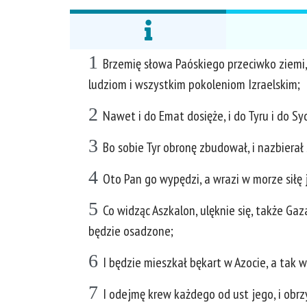
1
Brzemię słowa Paóskiego przeciwko ziemi,
ludziom i wszystkim pokoleniom Izraelskim;
2
Nawet i do Emat dosięże, i do Tyru i do Sy
3
Bo sobie Tyr obronę zbudował, i nazbierał 
4
Oto Pan go wypędzi, a wrazi w morze siłę 
5
Co widząc Aszkalon, ulęknie się, także Gaza
będzie osadzone;
6
I będzie mieszkał bękart w Azocie, a tak 
7
I odejmę krew każdego od ust jego, i obrz