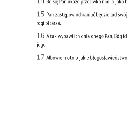
14
Bo się Pan ukaże przeciwko nim, a jako 
15
Pan zastępów ochraniać będzie lud swój, 
rogi ołtarza.
16
A tak wybawi ich dnia onego Pan, Bóg i
jego.
17
Albowiem oto o jakie błogosławieóstwo