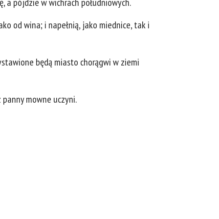
bę, a pójdzie w wichrach południowych.
ko od wina; i napełnią, jako miednice, tak i
wystawione będą miasto chorągwi w ziemi
z panny mowne uczyni.