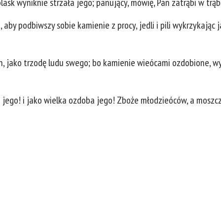
blask wyniknie strzała jego; panujący, mówię, Pan zatrąbi w trą
aby podbiwszy sobie kamienie z procy, jedli i pili wykrzykając ja
ch, jako trzodę ludu swego; bo kamienie wieócami ozdobione, 
 jego! i jako wielka ozdoba jego! Zboże młodzieóców, a moszc