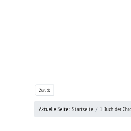
Vorheriger Beitrag: Das 1 Buch der Chronik - Kapitel 23
Zurück
Aktuelle Seite:
Startseite
1 Buch der Chr