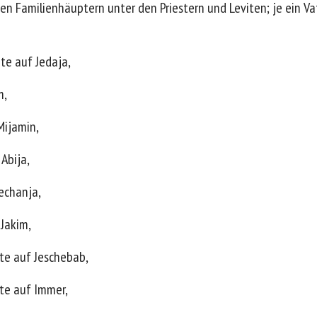
den Familienhäuptern unter den Priestern und Leviten; je ein V
ite auf Jedaja,
m,
Mijamin,
Abija,
echanja,
 Jakim,
te auf Jeschebab,
te auf Immer,