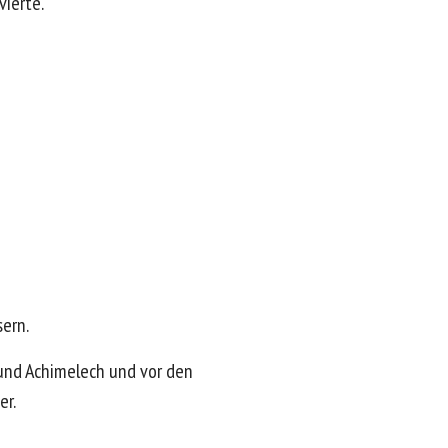
vierte.
sern.
 und Achimelech und vor den
er.