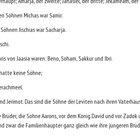
haupt; Amarja, der zweite; Jahasiel, der dritte; Jekameam, der 
den Söhnen Michas war Samir.
 Söhnen Jischias war Sacharja.
schi.
ris von Jaasia waren: Beno, Soham, Sakkur und Ibri.
 hatte keine Söhne;
Jerachmeel.
nd Jerimot. Das sind die Söhne der Leviten nach ihren Vaterhäu
re Brüder, die Söhne Aarons, vor dem König David und vor Zadok
nd zwar die Familienhäupter ganz gleich wie ihre jüngeren Brüd