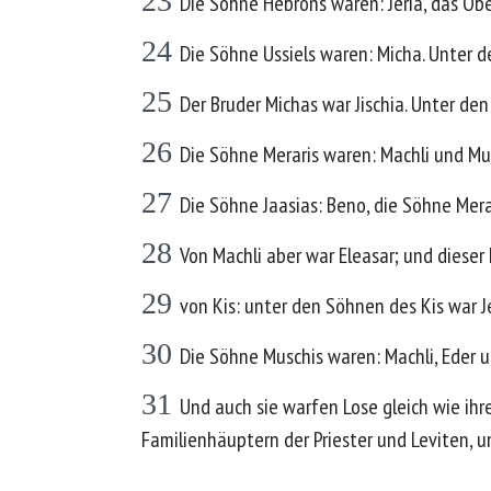
23
Die Söhne Hebrons waren: Jeria, das Ober
24
Die Söhne Ussiels waren: Micha. Unter 
25
Der Bruder Michas war Jischia. Unter den
26
Die Söhne Meraris waren: Machli und Mu
27
Die Söhne Jaasias: Beno, die Söhne Mera
28
Von Machli aber war Eleasar; und dieser
29
von Kis: unter den Söhnen des Kis war 
30
Die Söhne Muschis waren: Machli, Eder u
31
Und auch sie warfen Lose gleich wie ih
Familienhäuptern der Priester und Leviten, u