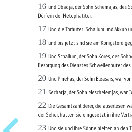
16
und Obadja, der Sohn Schemajas, des So
Dörfern der Netophatiter.
17
Und die Torhüter: Schallum und Akkub u
18
und bis jetzt sind sie am Königstore geg
19
Und Schallum, der Sohn Kores, des Sohne
Besorgung des Dienstes Schwellenhüter des 
20
Und Pinehas, der Sohn Eleasars, war vor 
21
Secharja, der Sohn Meschelemjas, war To
22
Die Gesamtzahl derer, die auserlesen w
der Seher, hatten sie eingesetzt in ihre Vert
23
Und sie und ihre Söhne hielten an den 