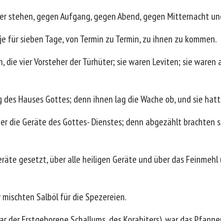
ter stehen, gegen Aufgang, gegen Abend, gegen Mitternacht un
 je für sieben Tage, von Termin zu Termin, zu ihnen zu kommen.
 die vier Vorsteher der Türhüter; sie waren Leviten; sie waren 
 des Hauses Gottes; denn ihnen lag die Wache ob, und sie hat
er die Geräte des Gottes- Dienstes; denn abgezählt brachten sie
eräte gesetzt, über alle heiligen Geräte und über das Feinmeh
 mischten Salböl für die Spezereien.
ar der Erstgeborene Schallums, des Korahiters), war das Pfann