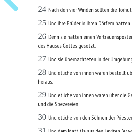
24
Nach den vier Winden sollten die Torhü
25
Und ihre Brüder in ihren Dörfern hatten
26
Denn sie hatten einen Vertrauensposten,
des Hauses Gottes gesetzt.
27
Und sie übernachteten in der Umgebung
28
Und etliche von ihnen waren bestellt üb
heraus.
29
Und etliche von ihnen waren über die G
und die Spezereien.
30
Und etliche von den Söhnen der Priester
31
Und dem Mattitja aus den Leviten (er w