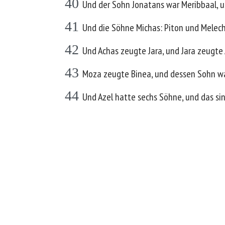
40
Und der Sohn Jonatans war Meribbaal, u
41
Und die Söhne Michas: Piton und Melech
42
Und Achas zeugte Jara, und Jara zeugte
43
Moza zeugte Binea, und dessen Sohn wa
44
Und Azel hatte sechs Söhne, und das sin