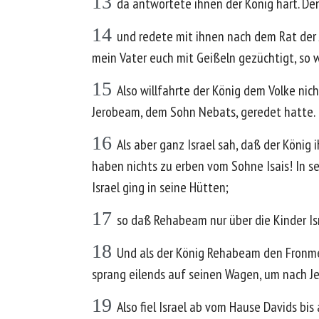
13
da antwortete ihnen der König hart. De
14
und redete mit ihnen nach dem Rat der 
mein Vater euch mit Geißeln gezüchtigt, so w
15
Also willfahrte der König dem Volke nich
Jerobeam, dem Sohn Nebats, geredet hatte.
16
Als aber ganz Israel sah, daß der König 
haben nichts zu erben vom Sohne Isais! In s
Israel ging in seine Hütten;
17
so daß Rehabeam nur über die Kinder Isr
18
Und als der König Rehabeam den Fronmei
sprang eilends auf seinen Wagen, um nach Je
19
Also fiel Israel ab vom Hause Davids bis