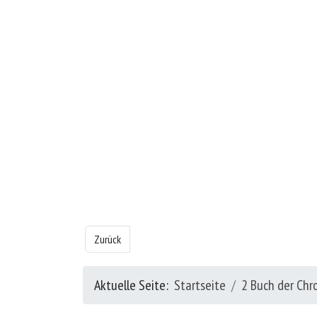
Vorheriger Beitrag: Das 2 Buch der Chronik - Kapitel 9
Zurück
Aktuelle Seite:
Startseite
2 Buch der Chr