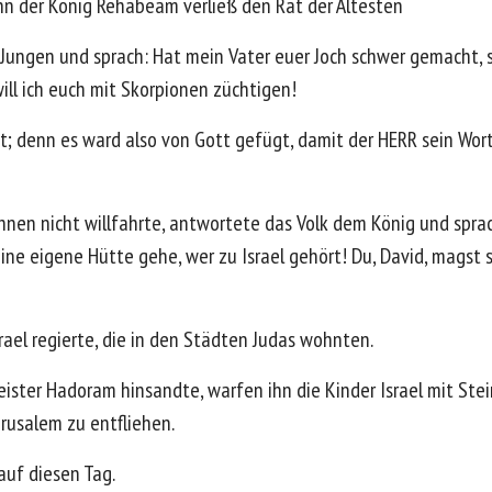
nn der König Rehabeam verließ den Rat der Ältesten
Jungen und sprach: Hat mein Vater euer Joch schwer gemacht, s
ill ich euch mit Skorpionen züchtigen!
t; denn es ward also von Gott gefügt, damit der HERR sein Wort 
ihnen nicht willfahrte, antwortete das Volk dem König und sprac
eine eigene Hütte gehe, wer zu Israel gehört! Du, David, mags
ael regierte, die in den Städten Judas wohnten.
ster Hadoram hinsandte, warfen ihn die Kinder Israel mit Ste
rusalem zu entfliehen.
 auf diesen Tag.