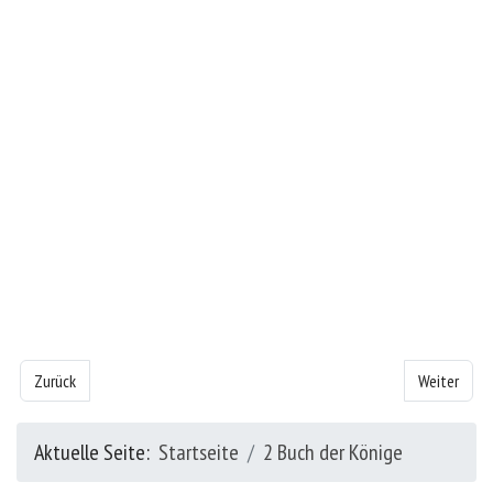
Vorheriger Beitrag: Das 2 Buch der Könige - Kapitel 12
Nächster Bei
Zurück
Weiter
Aktuelle Seite:
Startseite
2 Buch der Könige