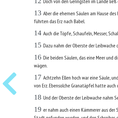
12
Doch von den Geringsten im Lande ließ 
13
Aber die ehernen Säulen am Hause des 
führten das Erz nach Babel.
14
Auch die Töpfe, Schaufeln, Messer, Sch
15
Dazu nahm der Oberste der Leibwache di
16
Die beiden Säulen, das eine Meer und d
wägen.
17
Achtzehn Ellen hoch war eine Säule, und
von Erz. Ebensolche Granatäpfel hatte auch
18
Und der Oberste der Leibwache nahm Ser
19
er nahm auch einen Kämmerer aus der Sta
Stadt gefunden wurden, und den Schreiber, 