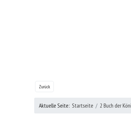
Vorheriger Beitrag: Das 2 Buch der Könige - Kapitel 24
Zurück
Aktuelle Seite:
Startseite
2 Buch der Kön