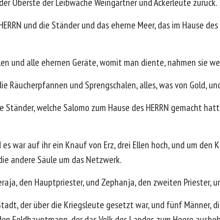
der Oberste der Leibwache Weingärtner und Ackerleute zurück.
HERRN und die Ständer und das eherne Meer, das im Hause des 
alen und alle ehernen Geräte, womit man diente, nahmen sie we
e Räucherpfannen und Sprengschalen, alles, was von Gold, und a
ie Ständer, welche Salomo zum Hause des HERRN gemacht hatte, 
 es war auf ihr ein Knauf von Erz, drei Ellen hoch, und um den
 die andere Säule um das Netzwerk.
aja, den Hauptpriester, und Zephanja, den zweiten Priester, un
dt, der über die Kriegsleute gesetzt war, und fünf Männer, die
den Feldhauptmann, der das Volk des Landes zum Heere aushob