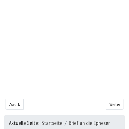
Vorheriger Beitrag: Der Brief an die Epheser - Kapitel 1
Nächster Bei
Zurück
Weiter
Aktuelle Seite:
Startseite
Brief an die Epheser