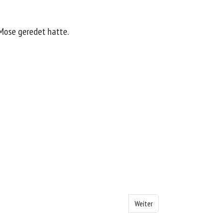
 Mose geredet hatte.
Nächster Beitrag: Das Buch Ex
Weiter