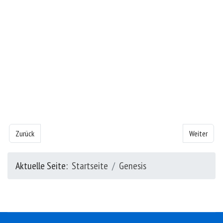
Vorheriger Beitrag: Das Buch Genesis - Kapitel 20
Nächster Bei
Zurück
Weiter
Aktuelle Seite:
Startseite
Genesis