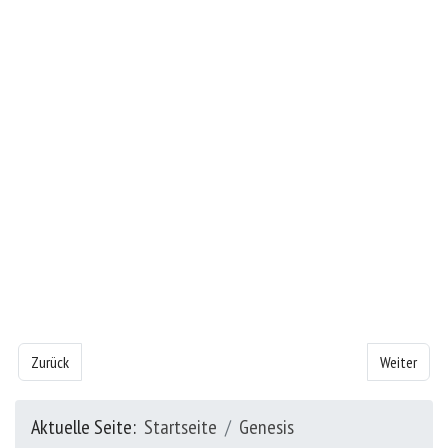
Vorheriger Beitrag: Das Buch Genesis - Kapitel 25
Nächster Bei
Zurück
Weiter
Aktuelle Seite:
Startseite
Genesis