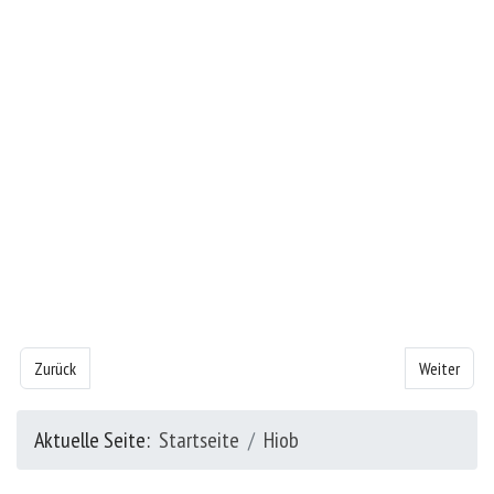
Vorheriger Beitrag: Das Buch Hiob - Kapitel 23
Nächster Bei
Zurück
Weiter
Aktuelle Seite:
Startseite
Hiob