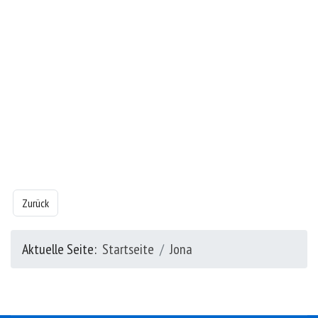
Vorheriger Beitrag: Das Buch Jona - Kapitel 3
Zurück
Aktuelle Seite:
Startseite
Jona