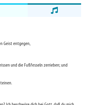
en Geist entgegen,
issen und die Fußfesseln zerrieben; und
Steinen.
fen? Ich beschwöre dich bei Gott, daß du mich